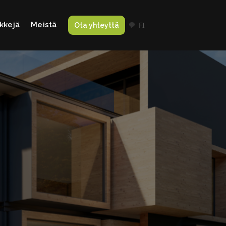
kkejä
Meistä
FI
Ota yhteyttä