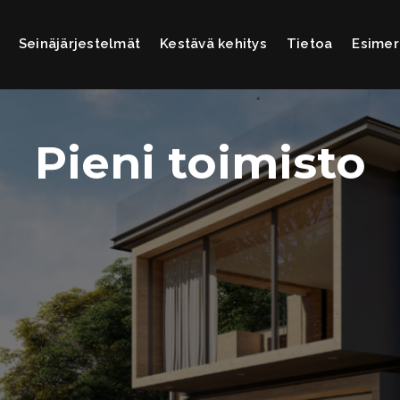
Seinäjärjestelmät
Kestävä kehitys
Tietoa
Esimer
Pieni toimisto