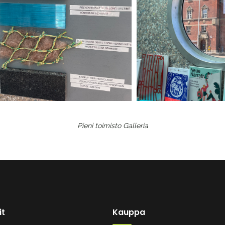
Pieni toimisto
Galleria
it
Kauppa