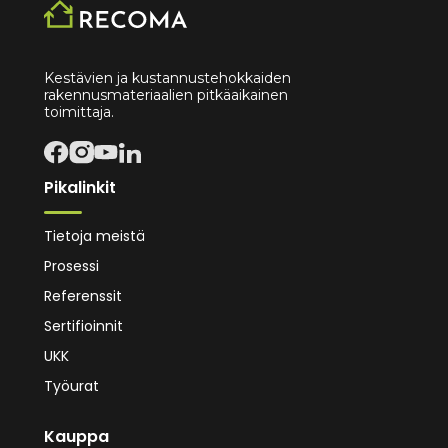
Randersgade 27, 2100 Köpenhamn
39162000
info@obro-tra.dk
Kestävien ja kustannustehokkaiden
rakennusmateriaalien pitkäaikainen
VIEW LOCATION
toimittaja.
XL-BYG CF Alleröd
Pikalinkit
Sortemosevej 14, 3450 Allerød
Tietoja meistä
48135800
Prosessi
cfp@cfp.dk
Referenssit
VIEW LOCATION
Sertifioinnit
UKK
Työurat
XL-BYG Rødovre Trælast
A/S
Kauppa