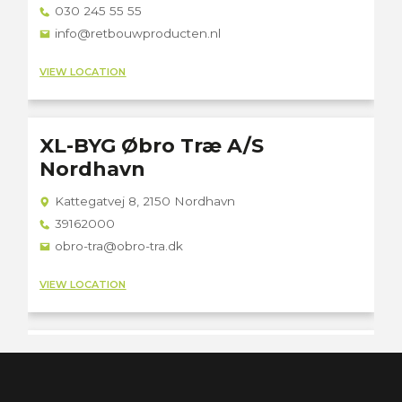
030 245 55 55
info@retbouwproducten.nl
VIEW LOCATION
XL-BYG Øbro Træ A/S
Nordhavn
Kattegatvej 8, 2150 Nordhavn
39162000
obro-tra@obro-tra.dk
VIEW LOCATION
XL-BYG Øbro Træ A/S
Randersgade