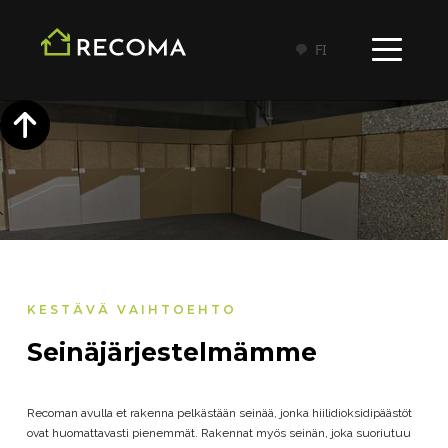
FI
KESTÄVÄ VAIHTOEHTO
Seinäjärjestelmämme
Recoman avulla et rakenna pelkästään seinää, jonka hiilidioksidipäästöt
ovat huomattavasti pienemmät. Rakennat myös seinän, joka suoriutuu