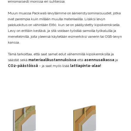
erinomaisesti monissa eri suhteissa.
Muun muassa Packwall-levyllämme on äänieristysominaisuudet, jotka
ovat parempia kuin millään muulla materiaalilla. Lisäksi levyn
paloluokitus on vähintään EI60, kun se on päällystetty kipsikerroksella.
Levy on erittäin kestävä, ja sitä voidaan työstää samoilla työkaluilla ja
menetelmillä, joita yleensä käytetään esimerkiksi vanerin tai OSB-levyn
kanssa.
Tämä tarkoittaa, että saat samat edut vähemmillä kipsikerroksilla ja
säästät sekä
materiaalikustannuksissa
että
asennusaikassa
ja
CO2-päästöissä
– ja saat myös lisää
lattiapinta-alaa!