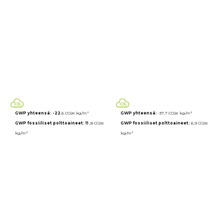
GWP yhteensä: -22
,6 CO2e kg/m²
GWP yhteensä:
-37,7 CO2e kg/m²
GWP fossiiliset polttoaineet: 11
,8 CO2e
GWP fossiiliset polttoaineet:
6,9 CO2e
kg/m²
kg/m²