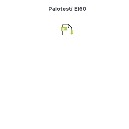
Palotesti EI60
Palotesti EI120
Äänitesti 1
Äänitesti 2