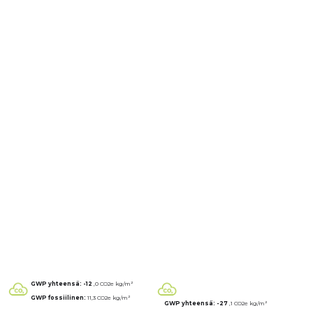
GWP yhteensä: -12
,0 CO2e kg/m²
GWP fossiilinen:
11,3 CO2e kg/m²
GWP yhteensä: -27
,1 CO2e kg/m²