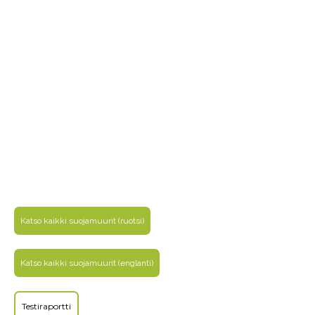
Katso kaikki suojamuurit (ruotsi)
Katso kaikki suojamuurit (englanti)
Testiraportti