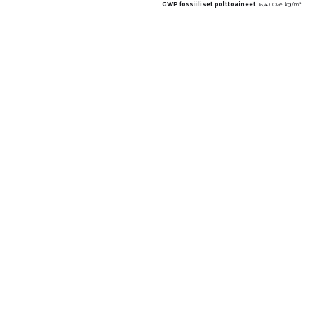
GWP fossiiliset polttoaineet:
6,4 CO2e kg/m²
Seinäjärjestelmät