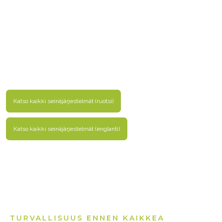
Katso kaikki seinäjärjestelmät (ruotsi)
Katso kaikki seinäjärjestelmät (englanti)
TURVALLISUUS ENNEN KAIKKEA