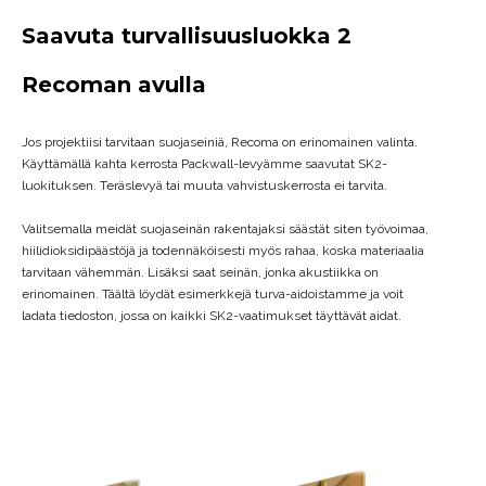
Saavuta turvallisuusluokka 2
Recoman avulla
Jos projektiisi tarvitaan suojaseiniä, Recoma on erinomainen valinta.
Käyttämällä kahta kerrosta Packwall-levyämme saavutat SK2-
luokituksen. Teräslevyä tai muuta vahvistuskerrosta ei tarvita.
Valitsemalla meidät suojaseinän rakentajaksi säästät siten työvoimaa,
hiilidioksidipäästöjä ja todennäköisesti myös rahaa, koska materiaalia
tarvitaan vähemmän. Lisäksi saat seinän, jonka akustiikka on
erinomainen. Täältä löydät esimerkkejä turva-aidoistamme ja voit
ladata tiedoston, jossa on kaikki SK2-vaatimukset täyttävät aidat.