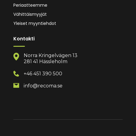
Periaatteemme
Vähittäismyyjät
Yleiset myyntiehdot
Kontakti
Norra Kringelvägen 13
281 41 Hässleholm
+46 451 390 500
info@recoma.se