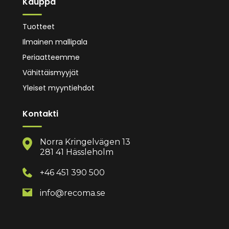
Kauppa
Tuotteet
Ilmainen mallipala
Periaatteemme
Vähittäismyyjät
Yleiset myyntiehdot
Kontakti
Norra Kringelvägen 13
281 41 Hässleholm
+46 451 390 500
info@recoma.se