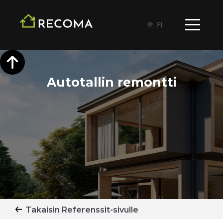
FI
Autotallin remontti
Takaisin Referenssit-sivulle