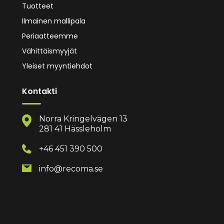
Tuotteet
Ilmainen mallipala
Periaatteemme
Vähittäismyyjät
Yleiset myyntiehdot
Kontakti
Norra Kringelvägen 13
281 41 Hässleholm
+46 451 390 500
info@recoma.se