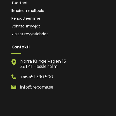
Tuotteet
Ilmainen mallipala
Periaatteemme
Vähittäismyyjät
Yleiset myyntiehdot
Kontakti
Norra Kringelvägen 13
281 41 Hässleholm
+46 451 390 500
info@recoma.se